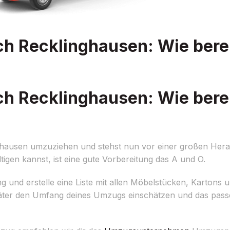
 Recklinghausen: Wie berei
 Recklinghausen: Wie berei
hausen umzuziehen und stehst nun vor einer großen Hera
gen kannst, ist eine gute Vorbereitung das A und O.
und erstelle eine Liste mit allen Möbelstücken, Kartons
später den Umfang deines Umzugs einschätzen und das pas