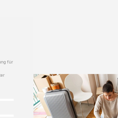
n
ung für
h
ter