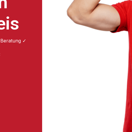
n
eis
 Beratung ✓
: