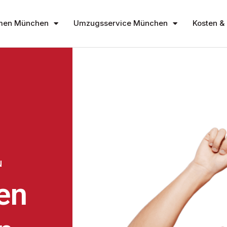
men München
Umzugsservice München
Kosten & 
N
en