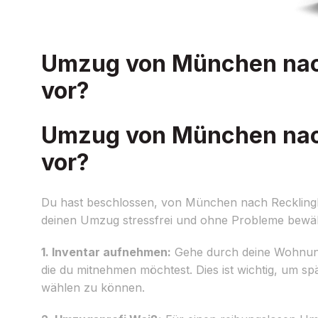
Umzug von München nach
vor?
Umzug von München nach
vor?
Du hast beschlossen, von München nach Reckling
deinen Umzug stressfrei und ohne Probleme bewälti
1. Inventar aufnehmen:
Gehe durch deine Wohnung 
die du mitnehmen möchtest. Dies ist wichtig, um 
wählen zu können.