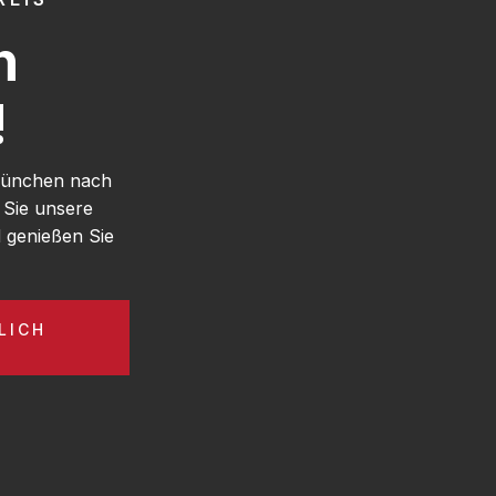
h
!
 München nach
 Sie unsere
genießen Sie
LICH