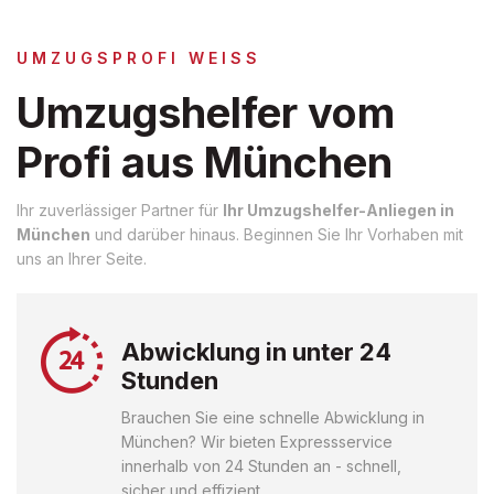
UMZUGSPROFI WEISS
Umzugshelfer vom
Profi aus München
Ihr zuverlässiger Partner für
Ihr Umzugshelfer-Anliegen in
München
und darüber hinaus. Beginnen Sie Ihr Vorhaben mit
uns an Ihrer Seite.
Abwicklung in unter 24
Stunden
Brauchen Sie eine schnelle Abwicklung in
München? Wir bieten Expressservice
innerhalb von 24 Stunden an - schnell,
sicher und effizient.