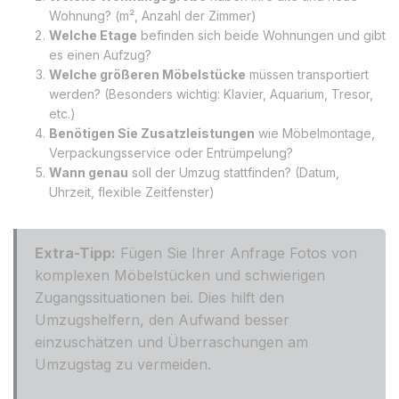
Wohnung? (m², Anzahl der Zimmer)
Welche Etage
befinden sich beide Wohnungen und gibt
es einen Aufzug?
Welche größeren Möbelstücke
müssen transportiert
werden? (Besonders wichtig: Klavier, Aquarium, Tresor,
etc.)
Benötigen Sie Zusatzleistungen
wie Möbelmontage,
Verpackungsservice oder Entrümpelung?
Wann genau
soll der Umzug stattfinden? (Datum,
Uhrzeit, flexible Zeitfenster)
Extra-Tipp:
Fügen Sie Ihrer Anfrage Fotos von
komplexen Möbelstücken und schwierigen
Zugangssituationen bei. Dies hilft den
Umzugshelfern, den Aufwand besser
einzuschätzen und Überraschungen am
Umzugstag zu vermeiden.