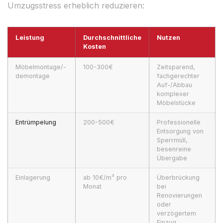
Umzugsstress erheblich reduzieren:
Leistung
Durchschnittliche
Nutzen
Kosten
Möbelmontage/-
100-300€
Zeitsparend,
demontage
fachgerechter
Auf-/Abbau
komplexer
Möbelstücke
Entrümpelung
200-500€
Professionelle
Entsorgung von
Sperrmüll,
besenreine
Übergabe
Einlagerung
ab 10€/m³ pro
Überbrückung
Monat
bei
Renovierungen
oder
verzögertem
Einzug