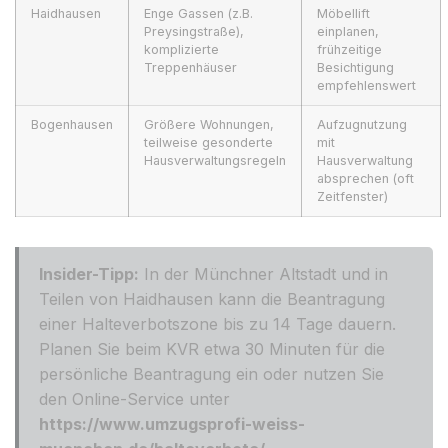
Haidhausen
Enge Gassen (z.B.
Möbellift
Preysingstraße),
einplanen,
komplizierte
frühzeitige
Treppenhäuser
Besichtigung
empfehlenswert
Bogenhausen
Größere Wohnungen,
Aufzugnutzung
teilweise gesonderte
mit
Hausverwaltungsregeln
Hausverwaltung
absprechen (oft
Zeitfenster)
Insider-Tipp:
In der Münchner Altstadt und in
Teilen von Haidhausen kann die Beantragung
einer Halteverbotszone bis zu 14 Tage dauern.
Planen Sie beim KVR etwa 30 Minuten für die
persönliche Beantragung ein oder nutzen Sie
den Online-Service unter
https://www.umzugsprofi-weiss-