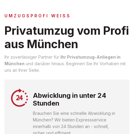
UMZUGSPROFI WEISS
Privatumzug vom Profi
aus München
Ihr zuverlässiger Partner für
Ihr Privatumzug-Anliegen in
München
und darüber hinaus. Beginnen Sie Ihr Vorhaben mit
uns an Ihrer Seite.
Abwicklung in unter 24
Stunden
Brauchen Sie eine schnelle Abwicklung in
München? Wir bieten Expressservice
innerhalb von 24 Stunden an - schnell,
sicher und effizient.