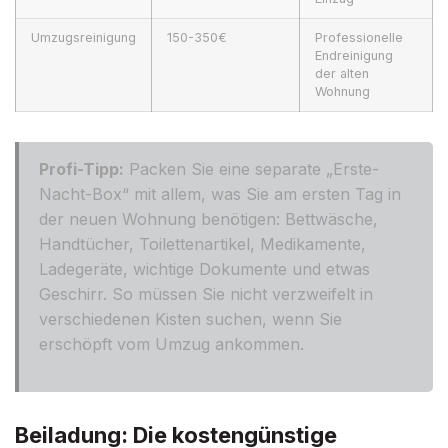
Umzugsreinigung
150-350€
Professionelle
Endreinigung
der alten
Wohnung
Profi-Tipp:
Packen Sie eine separate „Erste-
Nacht-Box“ mit allem, was Sie am ersten Tag in
der neuen Wohnung benötigen: Bettwäsche,
Handtücher, Toilettenartikel, Medikamente,
Ladegeräte, wichtige Dokumente und etwas
Geschirr. So müssen Sie nicht verzweifelt in
verschiedenen Kisten suchen, wenn Sie
erschöpft vom Umzug ankommen.
Beiladung: Die kostengünstige