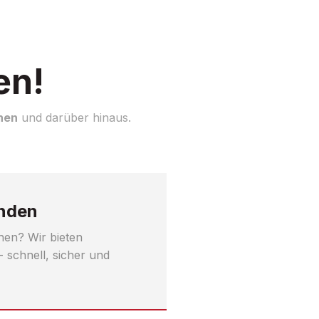
en!
hen
und darüber hinaus.
unden
en? Wir bieten
schnell, sicher und