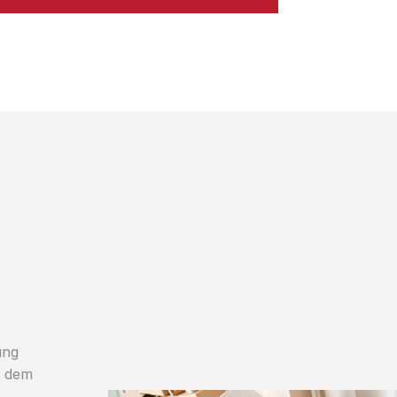
ung
i dem