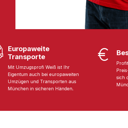
Europaweite
Bes
Transporte
Profi
Mit Umzugsprofi Weiß ist Ihr
Preis
Eigentum auch bei europaweiten
sich 
Umzügen und Transporten aus
Münc
München in sicheren Händen.