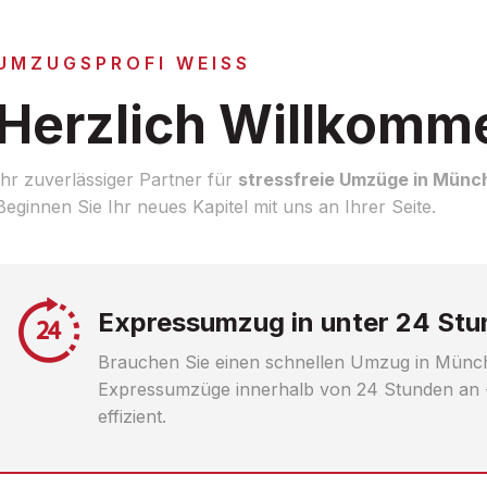
UMZUGSPROFI WEISS
Herzlich Willkomm
Ihr zuverlässiger Partner für
stressfreie Umzüge in Münc
Beginnen Sie Ihr neues Kapitel mit uns an Ihrer Seite.
Expressumzug in unter 24 St
Brauchen Sie einen schnellen Umzug in Münch
Expressumzüge innerhalb von 24 Stunden an - 
effizient.