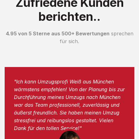
Zufriedene Kunden
berichten..
4.95 von 5 Sterne aus 500+ Bewertungen
sprechen
für sich.
"Ich kann Umzugsprofi Weiß aus München
wärmstens empfehlen! Von der Planung bis zur
Durchführung meines Umzugs nach München
war das Team professionell, zuverlässig und
äußerst freundlich. Sie haben meinen Umzug
stressfrei und reibungslos gestaltet. Vielen
Dank für den tollen Service!"