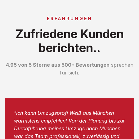
ERFAHRUNGEN
Zufriedene Kunden
berichten..
4.95 von 5 Sterne aus 500+ Bewertungen
sprechen
für sich.
"Ich kann Umzugsprofi Weiß aus München
wärmstens empfehlen! Von der Planung bis zur
Durchführung meines Umzugs nach München
war das Team professionell, zuverlässig und