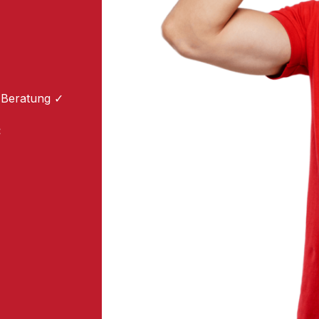
m
 Beratung ✓
: