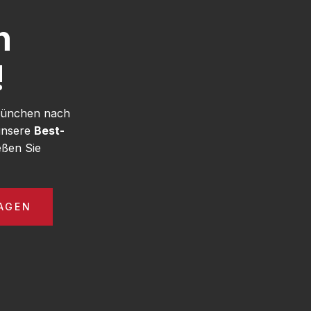
h
!
 München nach
unsere
Best-
ßen Sie
AGEN