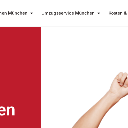
men München
Umzugsservice München
Kosten & 
en