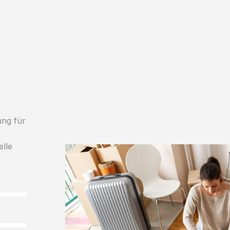
ung für
h
elle