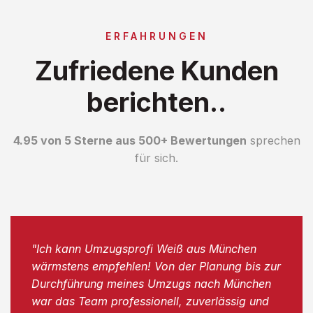
ERFAHRUNGEN
Zufriedene Kunden
berichten..
4.95 von 5 Sterne aus 500+ Bewertungen
sprechen
für sich.
"Ich kann Umzugsprofi Weiß aus München
wärmstens empfehlen! Von der Planung bis zur
Durchführung meines Umzugs nach München
war das Team professionell, zuverlässig und