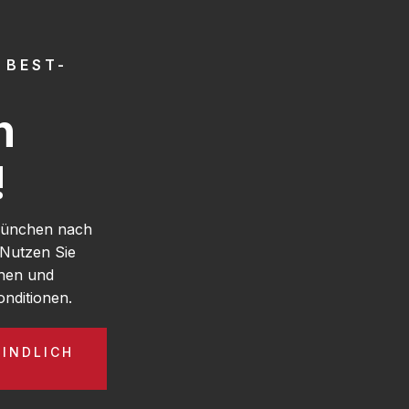
 BEST-
h
!
 München nach
 Nutzen Sie
hen und
nditionen.
BINDLICH