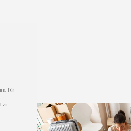
ung für
h
t an