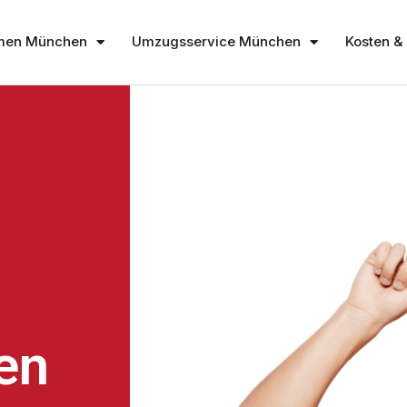
men München
Umzugsservice München
Kosten & 
en