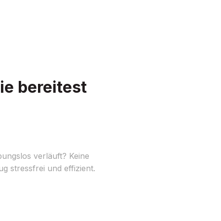
e bereitest
ungslos verläuft? Keine
stressfrei und effizient.