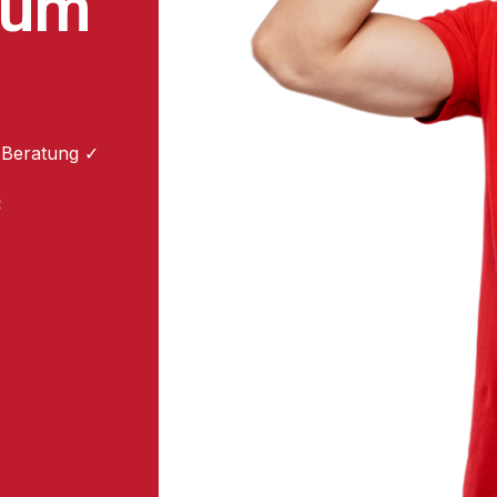
zum
 Beratung ✓
: