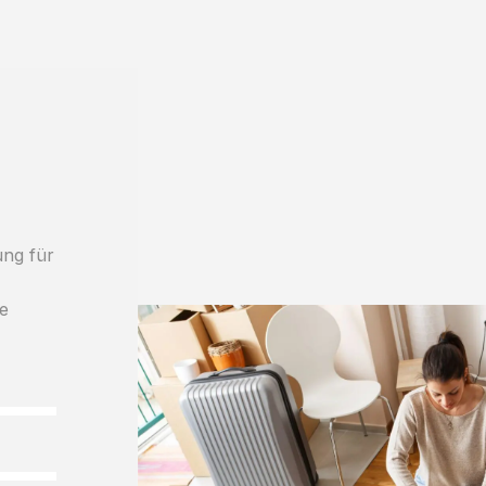
ung für
h
le