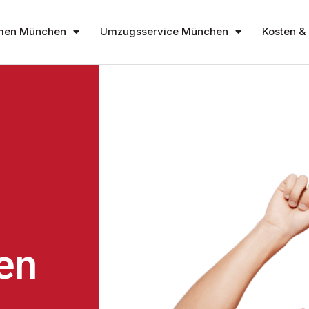
men München
Umzugsservice München
Kosten & 
en