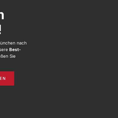
h
!
 München nach
nsere
Best-
ßen Sie
EN