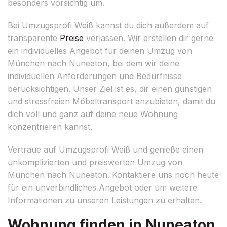
besonders vorsichtig um.
Bei Umzugsprofi Weiß kannst du dich außerdem auf
transparente
Preise
verlassen. Wir erstellen dir gerne
ein individuelles Angebot für deinen Umzug von
München nach Nuneaton, bei dem wir deine
individuellen Anforderungen und Bedürfnisse
berücksichtigen. Unser Ziel ist es, dir einen günstigen
und stressfreien Möbeltransport anzubieten, damit du
dich voll und ganz auf deine neue Wohnung
konzentrieren kannst.
Vertraue auf Umzugsprofi Weiß und genieße einen
unkomplizierten und preiswerten Umzug von
München nach Nuneaton. Kontaktiere uns noch heute
für ein unverbindliches Angebot oder um weitere
Informationen zu unseren Leistungen zu erhalten.
Wohnung finden in Nuneaton