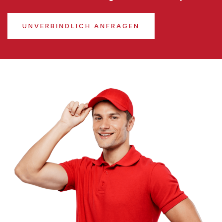
UNVERBINDLICH ANFRAGEN