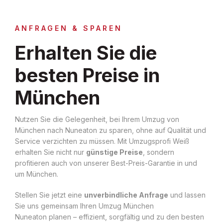
ANFRAGEN & SPAREN
Erhalten Sie die
besten Preise in
München
Nutzen Sie die Gelegenheit, bei Ihrem Umzug von
München nach Nuneaton zu sparen, ohne auf Qualität und
Service verzichten zu müssen. Mit Umzugsprofi Weiß
erhalten Sie nicht nur
günstige Preise
, sondern
profitieren auch von unserer Best-Preis-Garantie in und
um München.
Stellen Sie jetzt eine
unverbindliche Anfrage
und lassen
Sie uns gemeinsam Ihren Umzug München
Nuneaton planen – effizient, sorgfältig und zu den besten