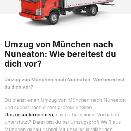
Umzug von München nach
Nuneaton: Wie bereitest du
dich vor?
Umzug von München nach Nuneaton: Wie bereitest
du dich vor?
Du planst einen Umzug von München nach Nuneaton
und suchst nach einem professionellen
Umzugsunternehmen
, das dir bei deinem Vorhaben
unterstützt? Dann bist du bei Umzugsprofi Weiß aus
München genau richtig! Mit unserer langjährigen