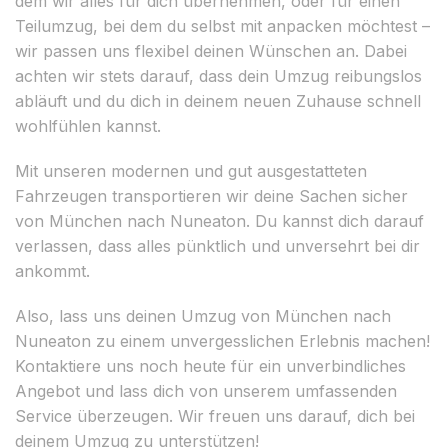
dem wir alles für dich übernehmen, oder für einen
Teilumzug, bei dem du selbst mit anpacken möchtest –
wir passen uns flexibel deinen Wünschen an. Dabei
achten wir stets darauf, dass dein Umzug reibungslos
abläuft und du dich in deinem neuen Zuhause schnell
wohlfühlen kannst.
Mit unseren modernen und gut ausgestatteten
Fahrzeugen transportieren wir deine Sachen sicher
von München nach Nuneaton. Du kannst dich darauf
verlassen, dass alles pünktlich und unversehrt bei dir
ankommt.
Also, lass uns deinen Umzug von München nach
Nuneaton zu einem unvergesslichen Erlebnis machen!
Kontaktiere uns noch heute für ein unverbindliches
Angebot und lass dich von unserem umfassenden
Service überzeugen. Wir freuen uns darauf, dich bei
deinem Umzug zu unterstützen!