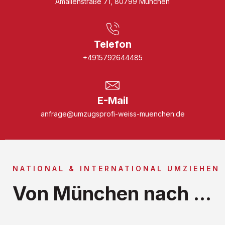
Amalienstraße 71, 80799 München
Telefon
+4915792644485
E-Mail
anfrage@umzugsprofi-weiss-muenchen.de
NATIONAL & INTERNATIONAL UMZIEHEN
Von München nach ...