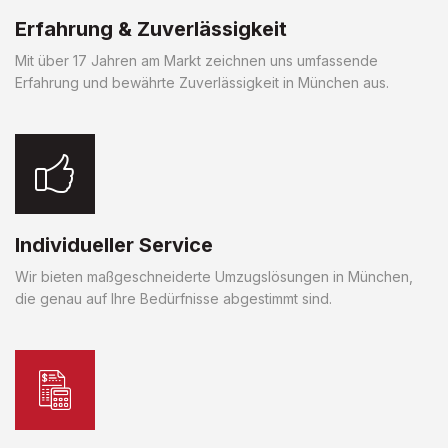
Erfahrung & Zuverlässigkeit
Mit über 17 Jahren am Markt zeichnen uns umfassende
Erfahrung und bewährte Zuverlässigkeit in München aus.
Individueller Service
Wir bieten maßgeschneiderte Umzugslösungen in München,
die genau auf Ihre Bedürfnisse abgestimmt sind.