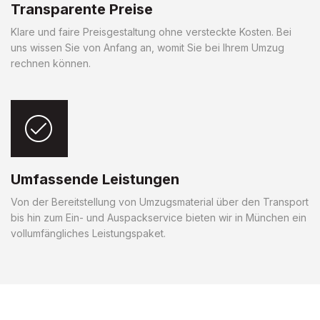
Transparente Preise
Klare und faire Preisgestaltung ohne versteckte Kosten. Bei
uns wissen Sie von Anfang an, womit Sie bei Ihrem Umzug
rechnen können.
Umfassende Leistungen
Von der Bereitstellung von Umzugsmaterial über den Transport
bis hin zum Ein- und Auspackservice bieten wir in München ein
vollumfängliches Leistungspaket.