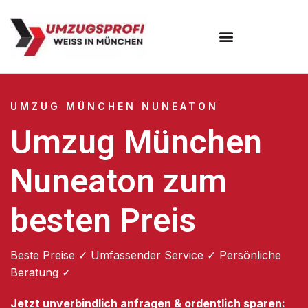
Umzugsunternehmen München
Umzugsservice München
UMZUG MÜNCHEN NUNEATON
Umzug München
Nuneaton zum
besten Preis
Beste Preise ✓ Umfassender Service ✓ Persönliche
Beratung ✓
Jetzt unverbindlich anfragen & ordentlich sparen: