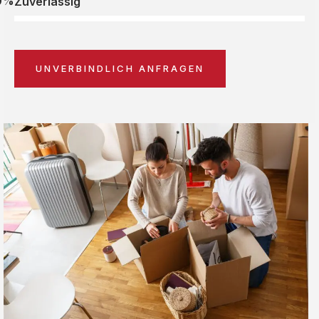
0%
Zuverlässig
UNVERBINDLICH ANFRAGEN