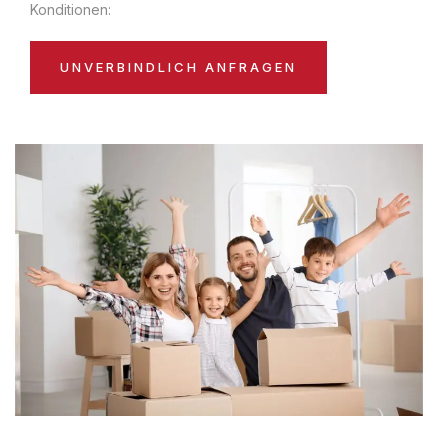
Konditionen:
UNVERBINDLICH ANFRAGEN