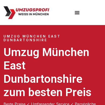
Umzugsunternehmen München
Umzugsservice München
UMZUG MÜNCHEN EAST
DUNBARTONSHIRE
Umzug München
East
Dunbartonshire
zum besten Preis
Beste Preise ✓ Umfassender Service ✓ Persönliche