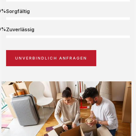
0%
Sorgfältig
0%
Zuverlässig
UNVERBINDLICH ANFRAGEN