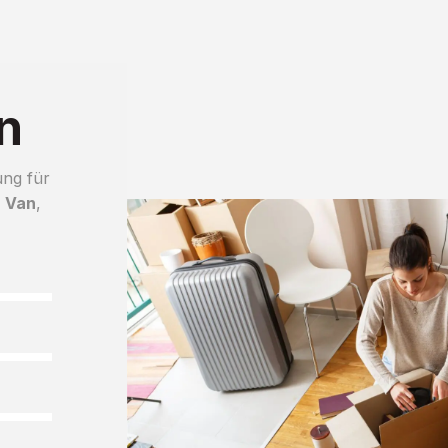
n
ung für
 Van
,