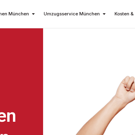
men München
Umzugsservice München
Kosten & 
en