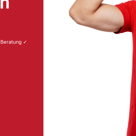
en
 Beratung ✓
: