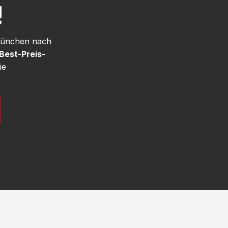
!
 München nach
Best-Preis-
ie