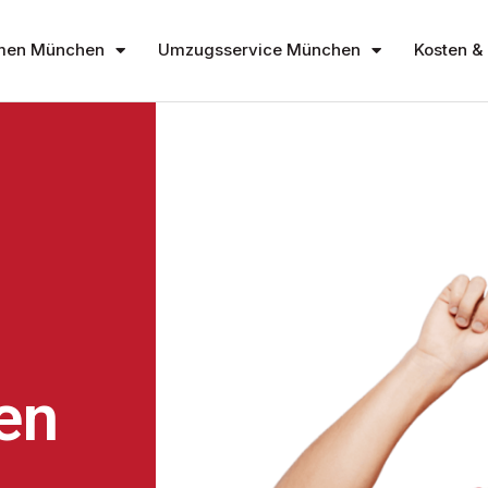
men München
Umzugsservice München
Kosten & 
en