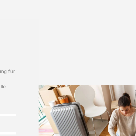
ung für
h
lle