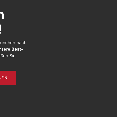
h
!
 München nach
unsere
Best-
ßen Sie
GEN