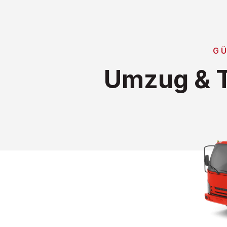
GÜ
Umzug & T