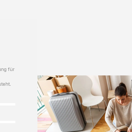
ung für
h
steht.