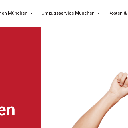
men München
Umzugsservice München
Kosten & 
en