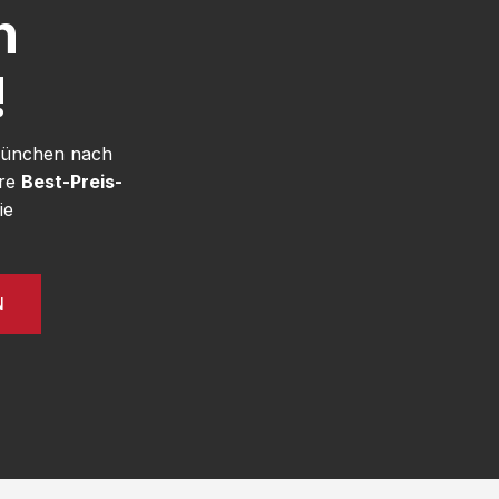
h
!
 München nach
ere
Best-Preis-
ie
N