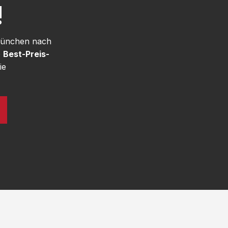
!
 München nach
e
Best-Preis-
ie