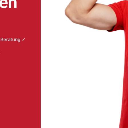
ten
 Beratung ✓
: