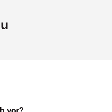
iu
h vor?