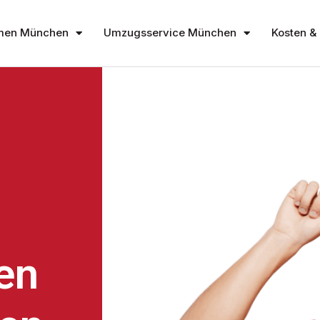
men München
Umzugsservice München
Kosten & 
en