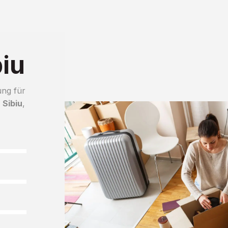
iu
ung für
Sibiu
,