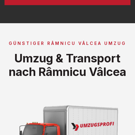
GÜNSTIGER RÂMNICU VÂLCEA UMZUG
Umzug & Transport
nach Râmnicu Vâlcea