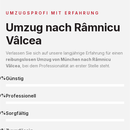
UMZUGSPROFI MIT ERFAHRUNG
Umzug nach Râmnicu
Vâlcea
Verlassen Sie sich auf unsere langjährige Erfahrung für einen
reibungslosen Umzug von München nach Râmnicu
Vâlcea
, bei dem Professionalität an erster Stelle steht.
0%
Günstig
0%
Professionell
0%
Sorgfältig