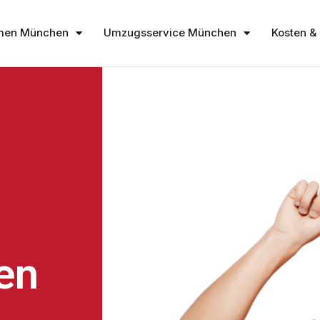
men München
Umzugsservice München
Kosten & 
en