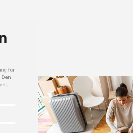
n
ung für
h Den
eht.