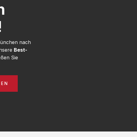
h
!
 München nach
unsere
Best-
ßen Sie
GEN