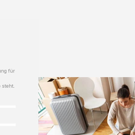
ung für
h
 steht.