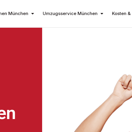
men München
Umzugsservice München
Kosten & 
en