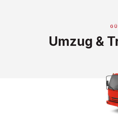
GÜ
Umzug & T