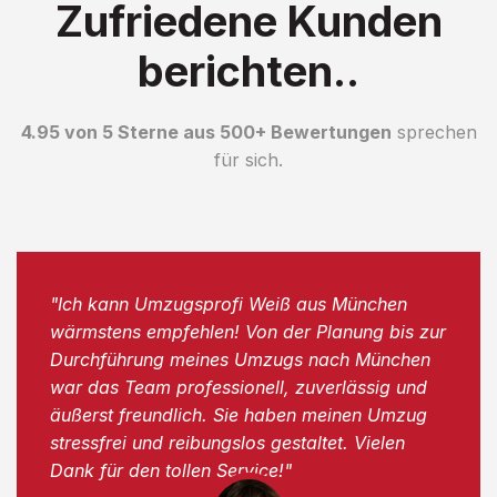
Zufriedene Kunden
berichten..
4.95 von 5 Sterne aus 500+ Bewertungen
sprechen
für sich.
"Ich kann Umzugsprofi Weiß aus München
wärmstens empfehlen! Von der Planung bis zur
Durchführung meines Umzugs nach München
war das Team professionell, zuverlässig und
äußerst freundlich. Sie haben meinen Umzug
stressfrei und reibungslos gestaltet. Vielen
Dank für den tollen Service!"