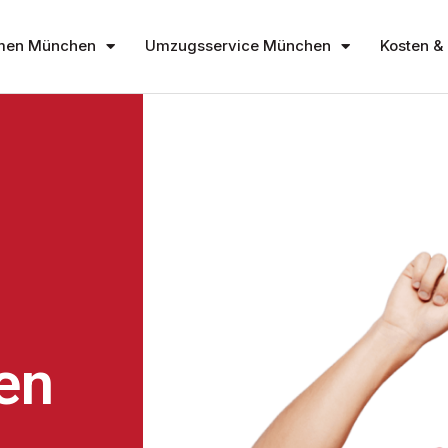
men München
Umzugsservice München
Kosten & 
en