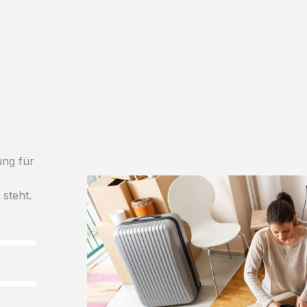
ung für
h
 steht.