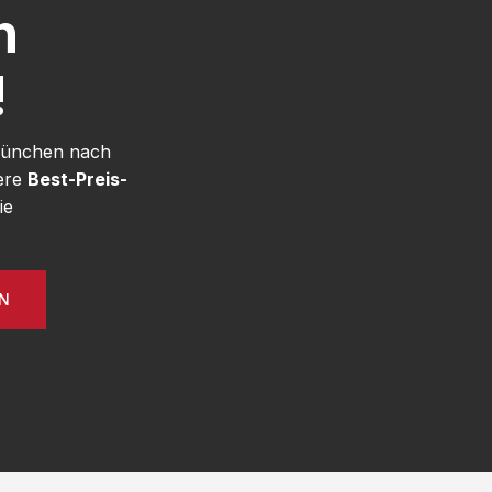
h
!
 München nach
sere
Best-Preis-
ie
EN