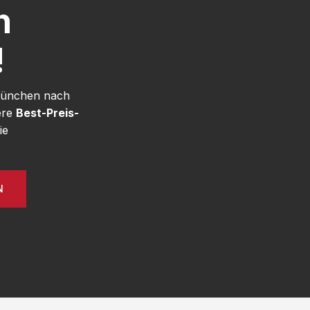
h
!
 München nach
ere
Best-Preis-
ie
N