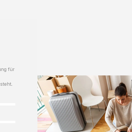
ung für
h
steht.