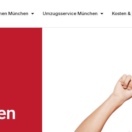
men München
Umzugsservice München
Kosten & 
en