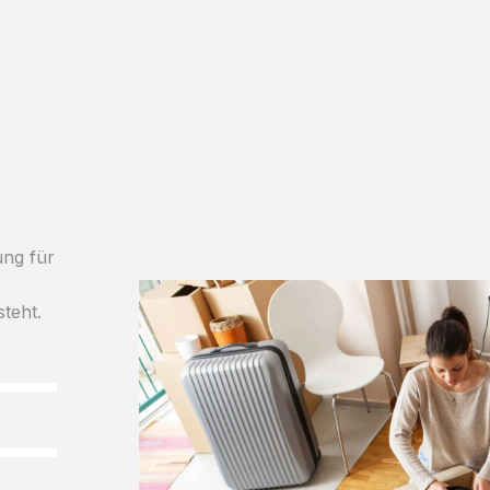
ung für
h
steht.