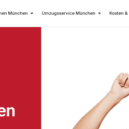
men München
Umzugsservice München
Kosten & 
en