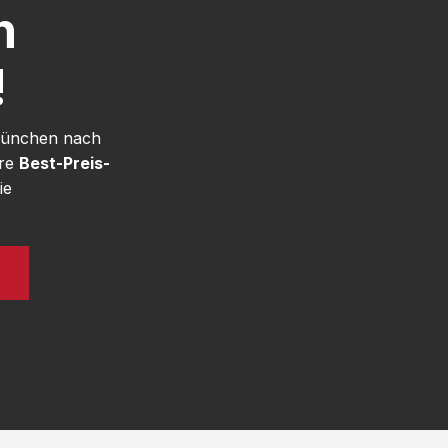
h
!
 München nach
ere
Best-Preis-
ie