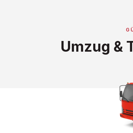
G
Umzug & T