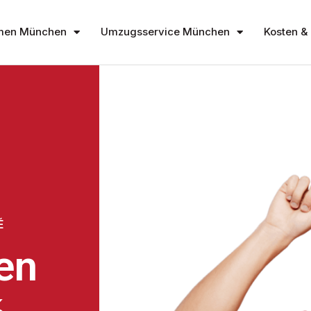
men München
Umzugsservice München
Kosten & 
É
en