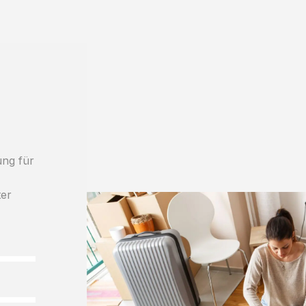
ung für
h
ter