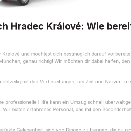
 Hradec Králové: Wie bereit
rálové und möchtest dich bestmöglich darauf vorbereiten
nchen, genau richtig! Wir möchten dir dabei helfen, den
chtzeitig mit den Vorbereitungen, um Zeit und Nerven zu s
 professionelle Hilfe kann ein Umzug schnell überwältig
. Wir bieten erfahrenes Personal, das mit den Besonderh
erfekte Gelegenheit, sich von Dingen zu trennen, die du ni