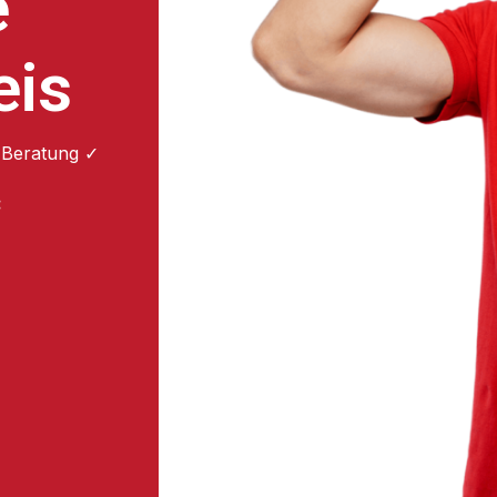
é
eis
 Beratung ✓
: