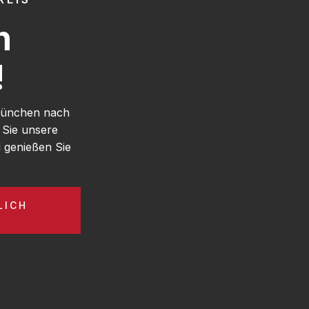
h
!
 München nach
 Sie unsere
genießen Sie
LICH