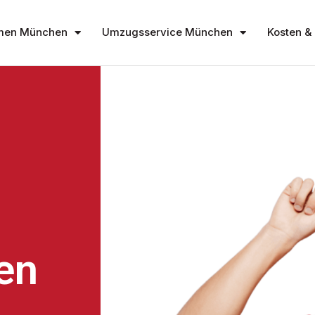
men München
Umzugsservice München
Kosten & 
en