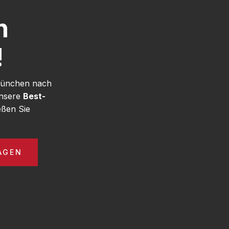
h
!
 München nach
unsere
Best-
ßen Sie
AGEN