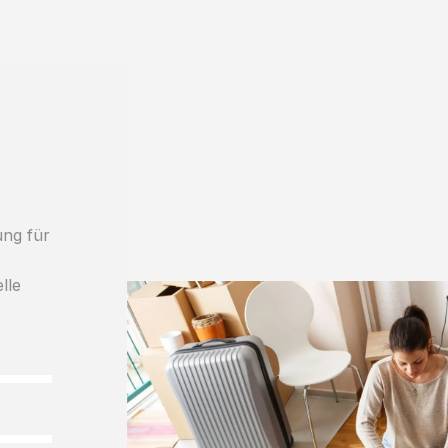
ung für
h
lle