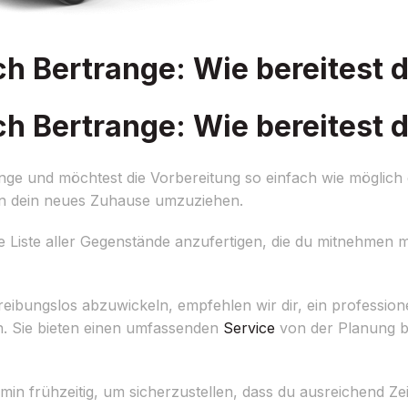
Bertrange: Wie bereitest d
Bertrange: Wie bereitest d
 und möchtest die Vorbereitung so einfach wie möglich g
i in dein neues Zuhause umzuziehen.
e Liste aller Gegenstände anzufertigen, die du mitnehmen möc
ibungslos abzuwickeln, empfehlen wir dir, ein professi
. Sie bieten einen umfassenden
Service
von der Planung b
 frühzeitig, um sicherzustellen, dass du ausreichend Zeit