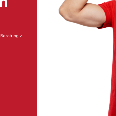
m
 Beratung ✓
: