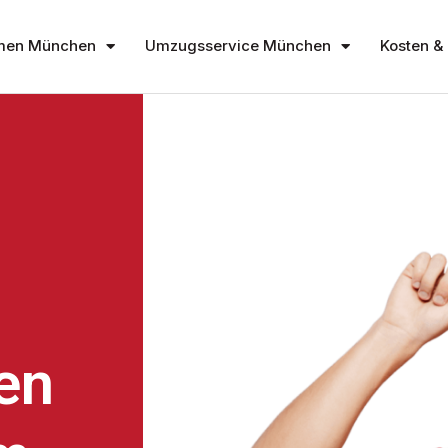
men München
Umzugsservice München
Kosten & 
en