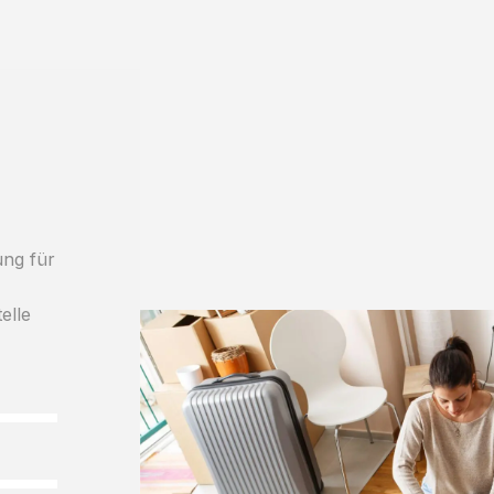
ung für
h
elle