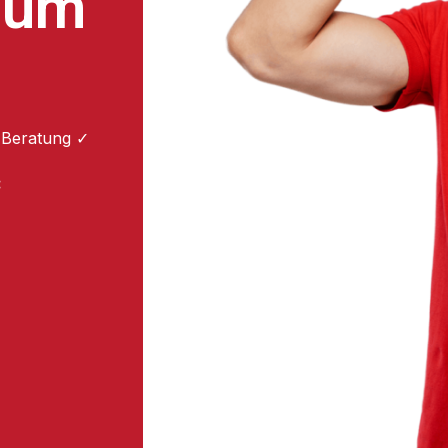
 zum
 Beratung ✓
: