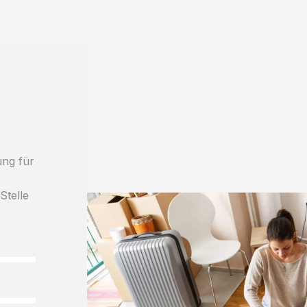
ung für
h
Stelle