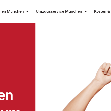
men München
Umzugsservice München
Kosten & 
en