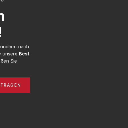
h
!
 München nach
ie unsere
Best-
ßen Sie
NFRAGEN