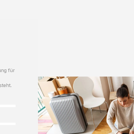
ung für
h
steht.