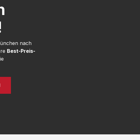
h
!
 München nach
ere
Best-Preis-
ie
N