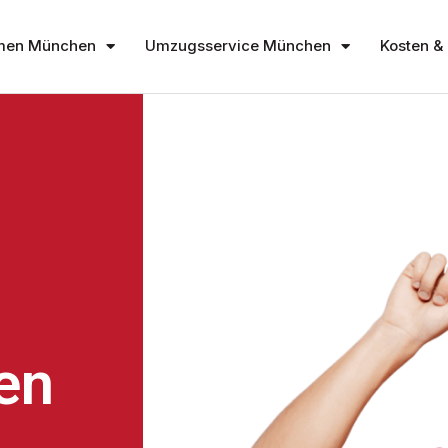
men München
Umzugsservice München
Kosten & 
en