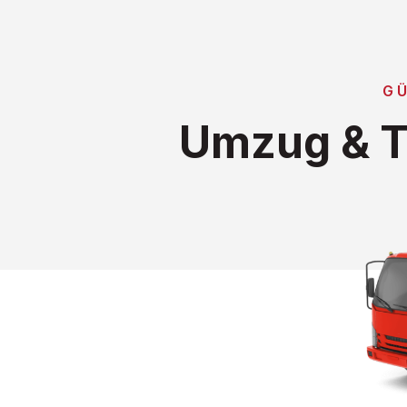
G
Umzug & T